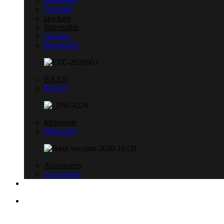
Barstoelen
Fauteuils
Hockers
Bijzettafels
Hockers
Bijzettafels
BAAN
BAAN
Metropole
Metropole
Accessoires
Accessoires
Portfolio
Sale