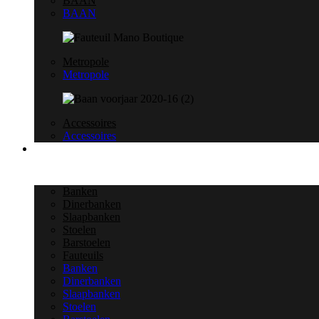
BAAN
BAAN
Metropole
Metropole
Accessoires
Accessoires
Project
Banken
Dinerbanken
Slaapbanken
Stoelen
Barstoelen
Fauteuils
Banken
Dinerbanken
Slaapbanken
Stoelen