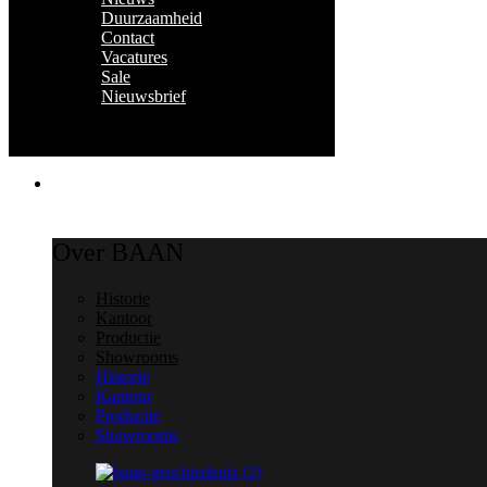
Duurzaamheid
Contact
Vacatures
Sale
Nieuwsbrief
Over Baan
Over BAAN
Historie
Kantoor
Productie
Showrooms
Historie
Kantoor
Productie
Showrooms