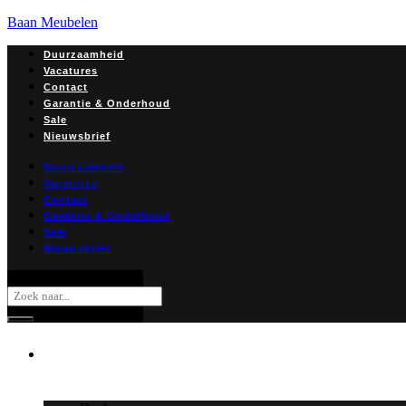
Baan Meubelen
Duurzaamheid
Vacatures
Contact
Garantie & Onderhoud
Sale
Nieuwsbrief
Duurzaamheid
Vacatures
Contact
Garantie & Onderhoud
Sale
Nieuwsbrief
Zoeken
Collectie