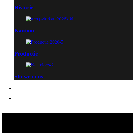
Historie
Kantoor
Productie
Showrooms
Dealers
Nieuws